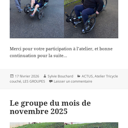
Merci pour votre participation à l’atelier, et bonne
continuation pour la suite…
Publié
Auteur
Catégories
17 février 2026
Sylvie Bouchard
ACTUS
,
Atelier Tricycle
le
sur Le groupe du mois
couché
,
LES GROUPES
Laisser un commentaire
Le groupe du mois de
novembre 2025