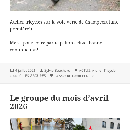
Atelier tricycles sur la voie verte de Champvert (une
première!)
Merci pour votre participation active, bonne
continuation!
Publié
Auteur
Catégories
4 juillet 2026
Sylvie Bouchard
ACTUS
,
Atelier Tricycle
le
sur Le groupe du mois
couché
,
LES GROUPES
Laisser un commentaire
Le groupe du mois d’avril
2026