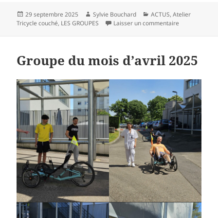
Publié
Auteur
Catégories
29 septembre 2025
Sylvie Bouchard
ACTUS
,
Atelier
le
sur Le groupe
Tricycle couché
,
LES GROUPES
Laisser un commentaire
Groupe du mois d’avril 2025