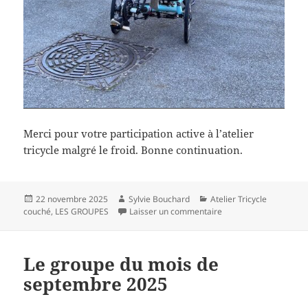
Merci pour votre participation active à l’atelier
tricycle malgré le froid. Bonne continuation.
Publié
Auteur
Catégories
22 novembre 2025
Sylvie Bouchard
Atelier Tricycle
le
sur Le groupe du moi
couché
,
LES GROUPES
Laisser un commentaire
Le groupe du mois de
septembre 2025