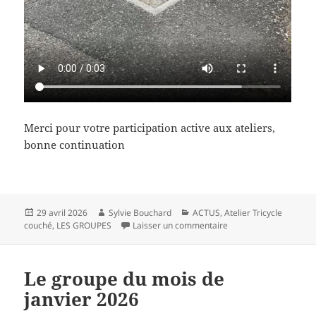
Merci pour votre participation active aux ateliers,
bonne continuation
Publié
Auteur
Catégories
29 avril 2026
Sylvie Bouchard
ACTUS
,
Atelier Tricycle
le
sur Le groupe du mois 
couché
,
LES GROUPES
Laisser un commentaire
Le groupe du mois de
janvier 2026