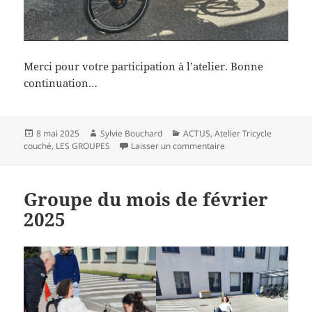
Merci pour votre participation à l’atelier. Bonne
continuation…
Publié
Auteur
Catégories
8 mai 2025
Sylvie Bouchard
ACTUS
,
Atelier Tricycle
le
sur Groupe du mois d’
couché
,
LES GROUPES
Laisser un commentaire
Groupe du mois de février
2025