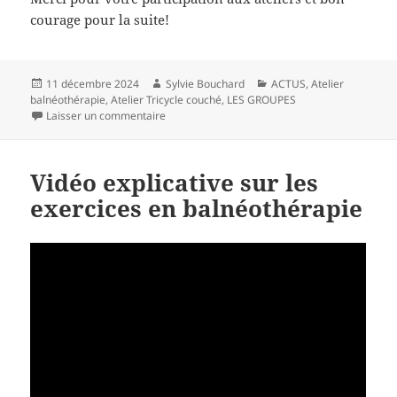
courage pour la suite!
Publié
Auteur
Catégories
11 décembre 2024
Sylvie Bouchard
ACTUS
,
Atelier
le
balnéothérapie
,
Atelier Tricycle couché
,
LES GROUPES
sur Groupe du mois de novembre 2024
Laisser un commentaire
Vidéo explicative sur les
exercices en balnéothérapie