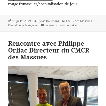
rouge.fr/massues/hospitalisation-de-jour
Publié
Auteur
Catégories
19 juillet 2019
Sylvie Bouchard
CMCR des Massues
le
sur CMCR des Massues
Croix-Rouge Française
Laisser un commentaire
Rencontre avec Philippe
Orliac Directeur du CMCR
des Massues