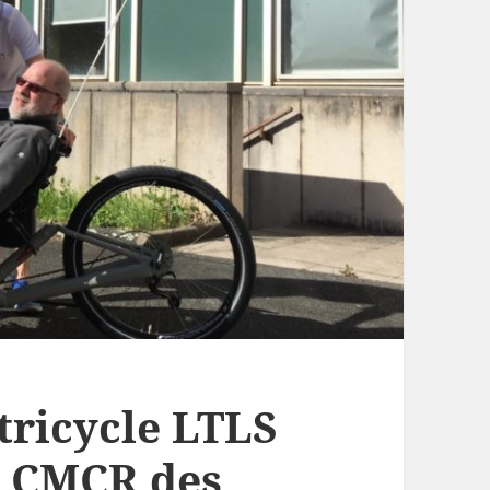
tricycle LTLS
u CMCR des