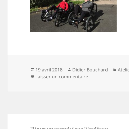
Publié
Auteur
Caté
19 avril 2018
Didier Bouchard
Ateli
le
sur Premier essai 
Laisser un commentaire