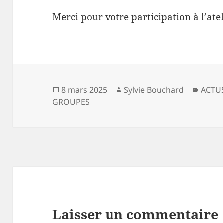
Merci pour votre participation à l’at
Publié
Auteur
Catég
8 mars 2025
Sylvie Bouchard
ACTU
le
GROUPES
Laisser un commentaire