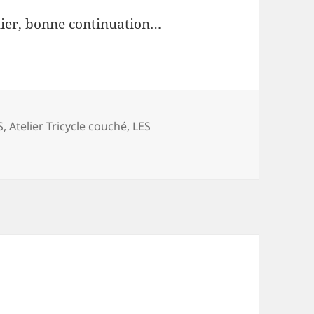
elier, bonne continuation…
ories
S
,
Atelier Tricycle couché
,
LES