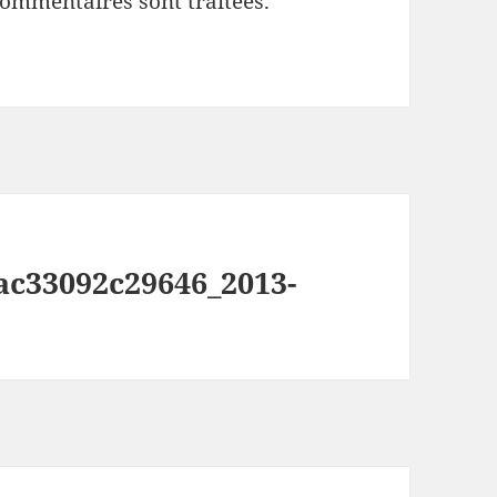
commentaires sont traitées
.
c33092c29646_2013-