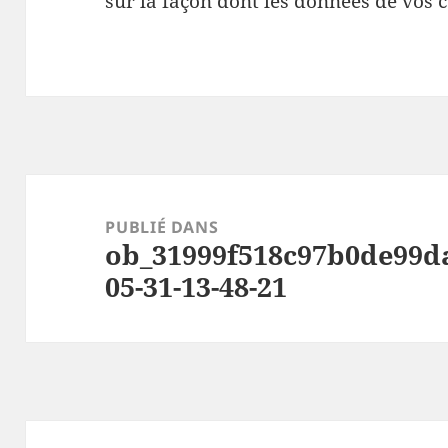
sur la façon dont les données de vos 
Navigation
de
PUBLIÉ DANS
ob_31999f518c97b0de99da
l’article
05-31-13-48-21