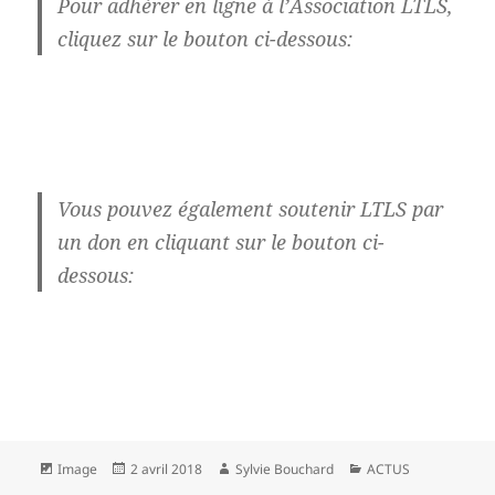
Pour adhérer en ligne à l’Association LTLS,
cliquez sur le bouton ci-dessous:
Vous pouvez également soutenir LTLS par
un don en cliquant sur le bouton ci-
dessous:
Format
Publié
Auteur
Catégories
Image
2 avril 2018
Sylvie Bouchard
ACTUS
le