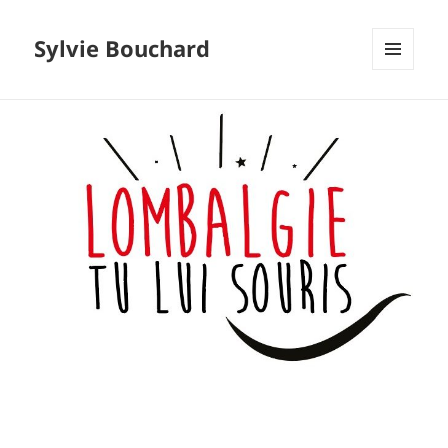
Sylvie Bouchard
MENU
ET
WIDGETS