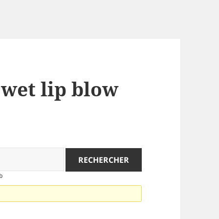
 wet lip blow
b