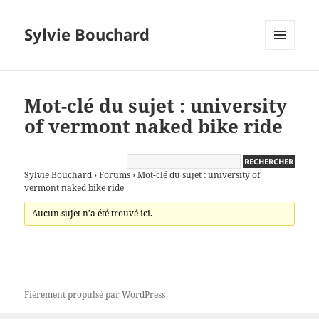
Sylvie Bouchard
MENU
ET
WIDGETS
Mot-clé du sujet : university
of vermont naked bike ride
Sylvie Bouchard
›
Forums
›
Mot-clé du sujet : university of
vermont naked bike ride
Aucun sujet n’a été trouvé ici.
Fièrement propulsé par WordPress