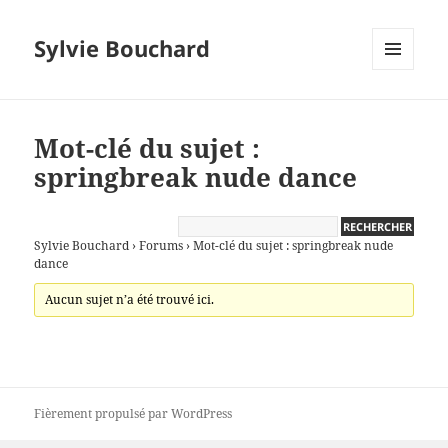
Sylvie Bouchard
MENU
ET
WIDGETS
Mot-clé du sujet :
springbreak nude dance
Sylvie Bouchard
›
Forums
›
Mot-clé du sujet : springbreak nude
dance
Aucun sujet n’a été trouvé ici.
Fièrement propulsé par WordPress