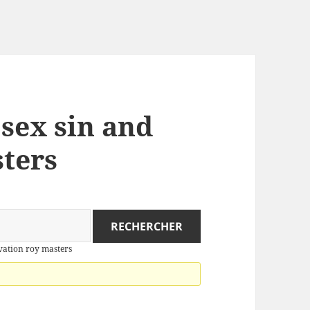
 sex sin and
sters
lvation roy masters