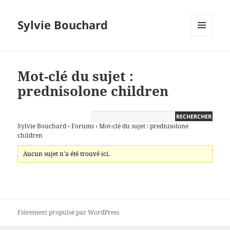
Sylvie Bouchard
MENU
ET
WIDGETS
Mot-clé du sujet :
prednisolone children
Sylvie Bouchard
›
Forums
›
Mot-clé du sujet : prednisolone
children
Aucun sujet n’a été trouvé ici.
Fièrement propulsé par WordPress