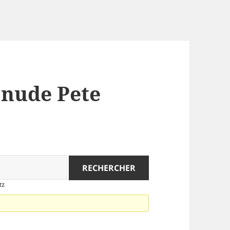
: nude Pete
tz