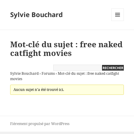
Sylvie Bouchard
MENU
ET
WIDGETS
Mot-clé du sujet : free naked
catfight movies
Sylvie Bouchard
›
Forums
›
Mot-clé du sujet : free naked catfight
movies
Aucun sujet n’a été trouvé ici.
Fièrement propulsé par WordPress