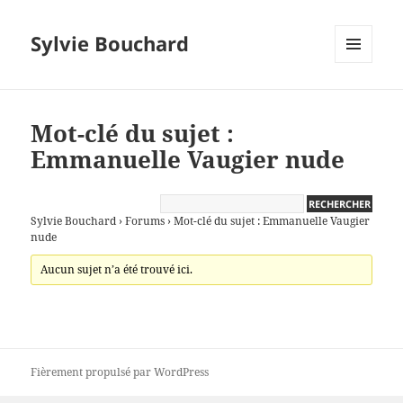
Sylvie Bouchard
MENU
ET
WIDGETS
Mot-clé du sujet :
Emmanuelle Vaugier nude
Sylvie Bouchard
›
Forums
›
Mot-clé du sujet : Emmanuelle Vaugier
nude
Aucun sujet n’a été trouvé ici.
Fièrement propulsé par WordPress