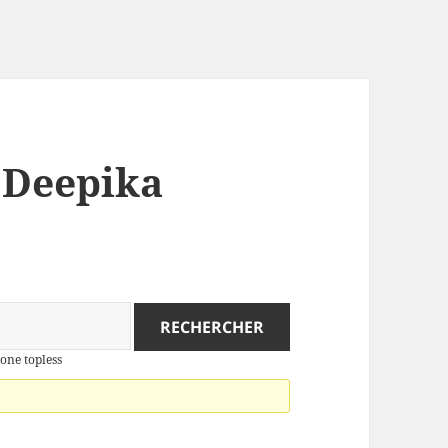
: Deepika
s
one topless