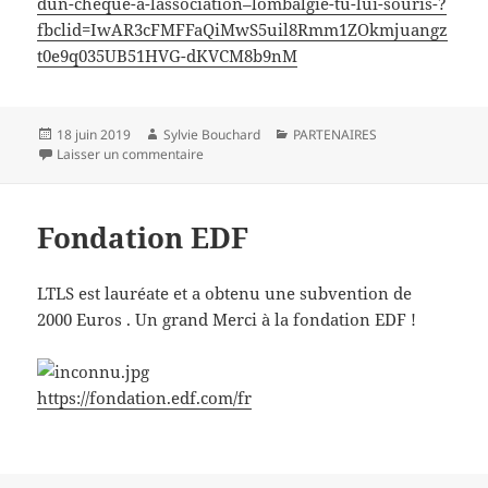
dun-cheque-a-lassociation–lombalgie-tu-lui-souris-?
fbclid=IwAR3cFMFFaQiMwS5uil8Rmm1ZOkmjuangz
t0e9q035UB51HVG-dKVCM8b9nM
Publié
Auteur
Catégories
18 juin 2019
Sylvie Bouchard
PARTENAIRES
le
sur Club Rotary des Portes de l’Ain
Laisser un commentaire
Fondation EDF
LTLS est lauréate et a obtenu une subvention de
2000 Euros . Un grand Merci à la fondation EDF !
https://fondation.edf.com/fr