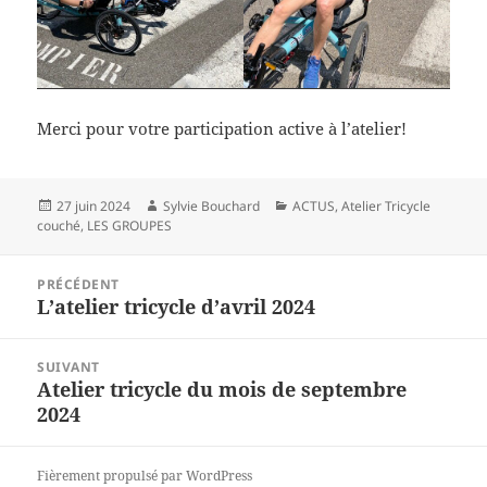
Merci pour votre participation active à l’atelier!
Publié
Auteur
Catégories
27 juin 2024
Sylvie Bouchard
ACTUS
,
Atelier Tricycle
le
couché
,
LES GROUPES
Navigation
PRÉCÉDENT
de
L’atelier tricycle d’avril 2024
Article
l’article
précédent :
SUIVANT
Atelier tricycle du mois de septembre
Article
2024
suivant :
Fièrement propulsé par WordPress