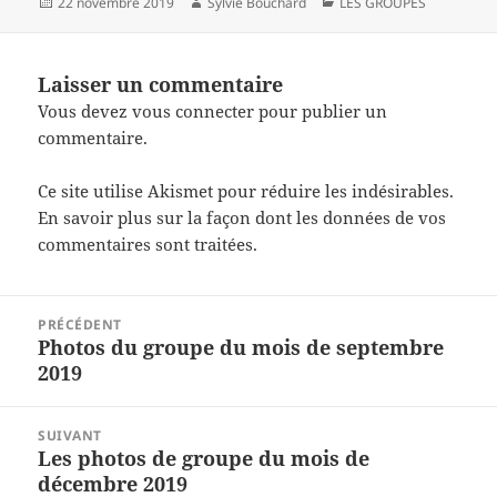
Publié
Auteur
Catégories
22 novembre 2019
Sylvie Bouchard
LES GROUPES
le
Laisser un commentaire
Vous devez
vous connecter
pour publier un
commentaire.
Ce site utilise Akismet pour réduire les indésirables.
En savoir plus sur la façon dont les données de vos
commentaires sont traitées
.
Navigation
PRÉCÉDENT
de
Photos du groupe du mois de septembre
Article
l’article
2019
précédent :
SUIVANT
Les photos de groupe du mois de
Article
décembre 2019
suivant :