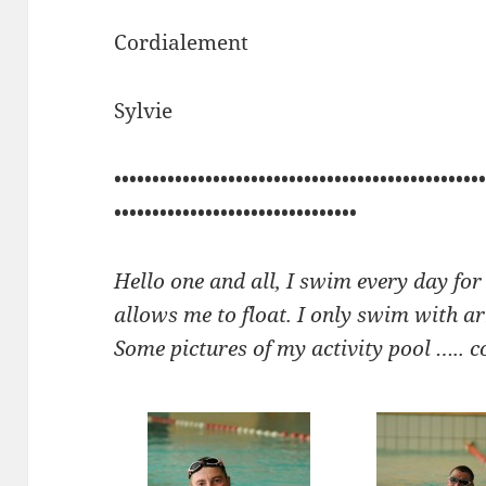
Cordialement
Sylvie
••••••••••••••••••••••••••••••••••••••••••••••••
••••••••••••••••••••••••••••••••
Hello one and all, I swim every day fo
allows me to float. I only swim with a
Some pictures of my activity pool ….. c