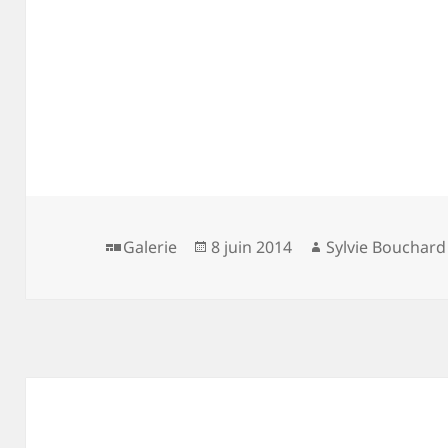
Format
Publié
Auteur
Galerie
8 juin 2014
Sylvie Bouchard
le