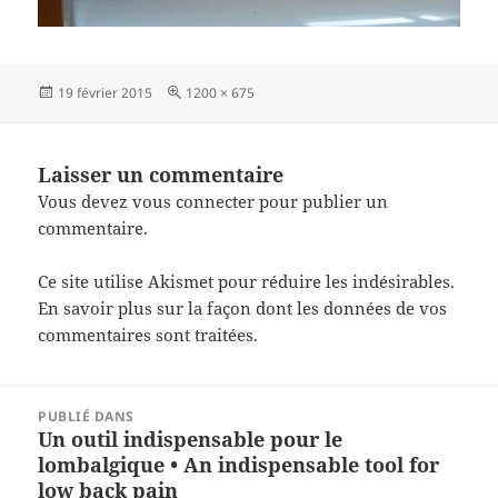
Publié
Taille
19 février 2015
1200 × 675
le
réelle
Laisser un commentaire
Vous devez
vous connecter
pour publier un
commentaire.
Ce site utilise Akismet pour réduire les indésirables.
En savoir plus sur la façon dont les données de vos
commentaires sont traitées
.
Navigation
PUBLIÉ DANS
de
Un outil indispensable pour le
l’article
lombalgique • An indispensable tool for
low back pain