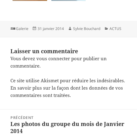
Format
Publié
Auteur
Catégories
Galerie
31 janvier 2014
Sylvie Bouchard
ACTUS
le
Laisser un commentaire
Vous devez
vous connecter
pour publier un
commentaire.
Ce site utilise Akismet pour réduire les indésirables.
En savoir plus sur la façon dont les données de vos
commentaires sont traitées
.
Navigation
PRÉCÉDENT
de
Les photos du groupe du mois de Janvier
Article
l’article
2014
précédent :