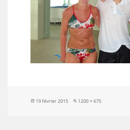
Publié
Taille
19 février 2015
1200 × 675
le
réelle