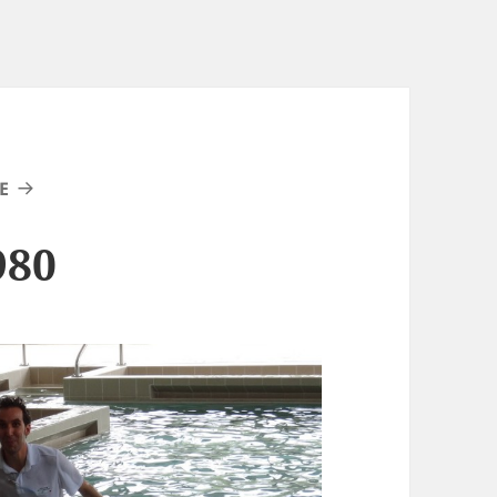
E
980