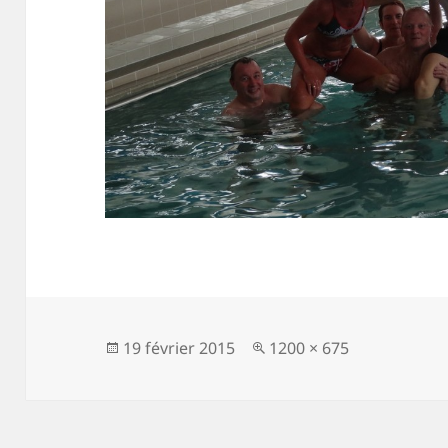
Publié
Taille
19 février 2015
1200 × 675
le
réelle