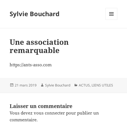
Sylvie Bouchard
MENU
ET
WIDGETS
Une association
remarquable
https://ants-asso.com
Publié
Auteur
Catégories
21 mars 2019
Sylvie Bouchard
ACTUS
,
LIENS UTILES
le
Laisser un commentaire
Vous devez
vous connecter
pour publier un
commentaire.