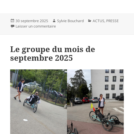
Publié
Auteur
Catégories
30 septembre 2025
Sylvie Bouchard
ACTUS
,
PRESSE
le
sur Emission « Bel & Bien » du 27/09/2025 sur 
Laisser un commentaire
Le groupe du mois de
septembre 2025