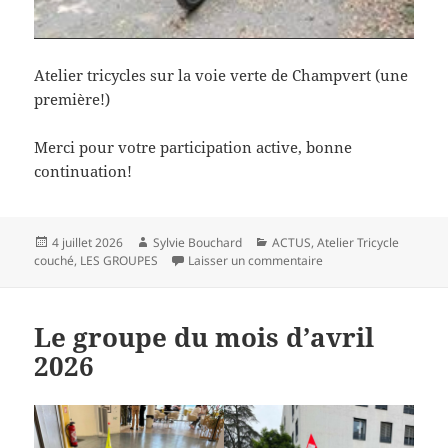
Atelier tricycles sur la voie verte de Champvert (une
première!)
Merci pour votre participation active, bonne
continuation!
Publié
Auteur
Catégories
4 juillet 2026
Sylvie Bouchard
ACTUS
,
Atelier Tricycle
le
sur Le groupe du mois
couché
,
LES GROUPES
Laisser un commentaire
Le groupe du mois d’avril
2026