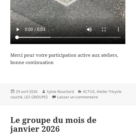
Merci pour votre participation active aux ateliers,
bonne continuation
Publié
Auteur
Catégories
29 avril 2026
Sylvie Bouchard
ACTUS
,
Atelier Tricycle
le
sur Le groupe du mois 
couché
,
LES GROUPES
Laisser un commentaire
Le groupe du mois de
janvier 2026