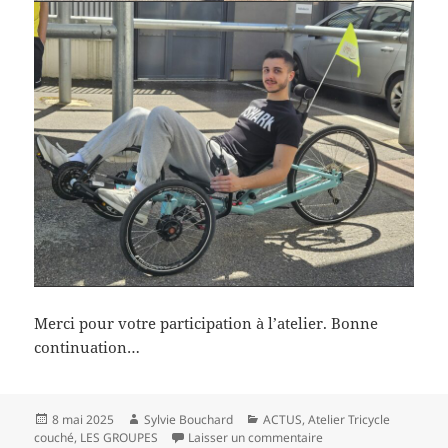
Merci pour votre participation à l’atelier. Bonne
continuation…
Publié
Auteur
Catégories
8 mai 2025
Sylvie Bouchard
ACTUS
,
Atelier Tricycle
le
sur Groupe du mois d’
couché
,
LES GROUPES
Laisser un commentaire