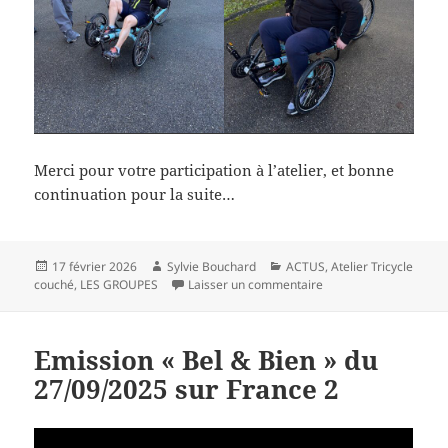
Merci pour votre participation à l’atelier, et bonne
continuation pour la suite…
Publié
Auteur
Catégories
17 février 2026
Sylvie Bouchard
ACTUS
,
Atelier Tricycle
le
sur Le groupe du mois
couché
,
LES GROUPES
Laisser un commentaire
Emission « Bel & Bien » du
27/09/2025 sur France 2