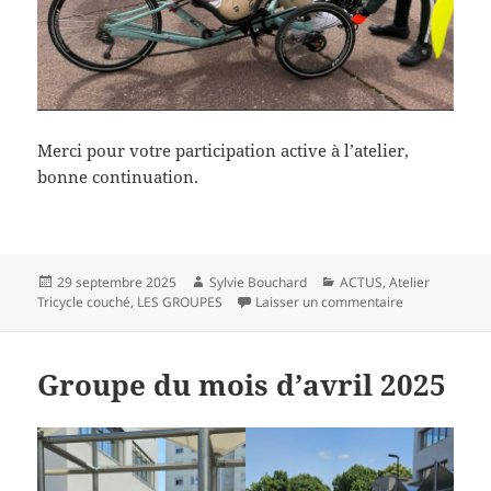
Merci pour votre participation active à l’atelier,
bonne continuation.
Publié
Auteur
Catégories
29 septembre 2025
Sylvie Bouchard
ACTUS
,
Atelier
le
sur Le groupe
Tricycle couché
,
LES GROUPES
Laisser un commentaire
Groupe du mois d’avril 2025