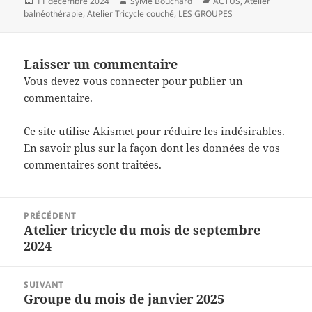
Publié
Auteur
Catégories
11 décembre 2024
Sylvie Bouchard
ACTUS
,
Atelier
le
balnéothérapie
,
Atelier Tricycle couché
,
LES GROUPES
Laisser un commentaire
Vous devez
vous connecter
pour publier un
commentaire.
Ce site utilise Akismet pour réduire les indésirables.
En savoir plus sur la façon dont les données de vos
commentaires sont traitées
.
Navigation
PRÉCÉDENT
de
Atelier tricycle du mois de septembre
Article
l’article
2024
précédent :
SUIVANT
Groupe du mois de janvier 2025
Article