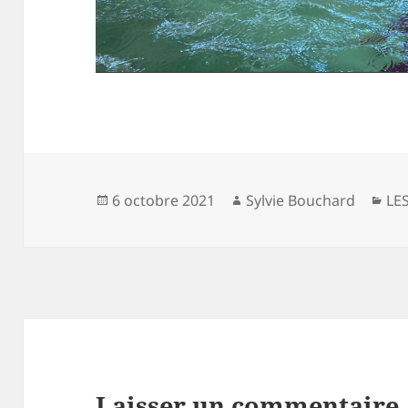
Publié
Auteur
Cat
6 octobre 2021
Sylvie Bouchard
LE
le
Laisser un commentaire