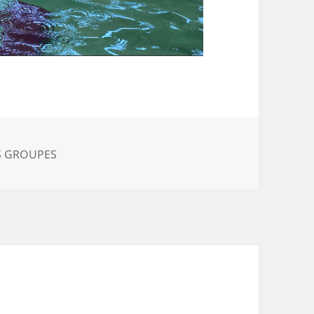
égories
S GROUPES