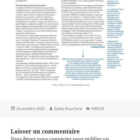
Publié
Auteur
Catégories
24 octobre 2020
Sylvie Bouchard
PRESSE
le
Laisser un commentaire
Vous devez
vous connecter
pour publier un