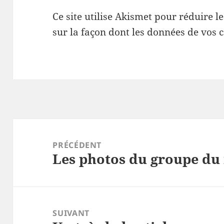
Ce site utilise Akismet pour réduire l
sur la façon dont les données de vos 
Navigation
de
PRÉCÉDENT
Les photos du groupe du 
l’article
Article
précédent :
SUIVANT