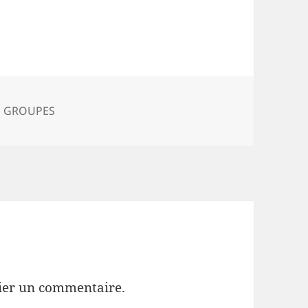
égories
S GROUPES
ier un commentaire.