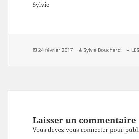
Sylvie
Publié
Auteur
Cat
24 février 2017
Sylvie Bouchard
LE
le
Laisser un commentaire
Vous devez
vous connecter
pour publ