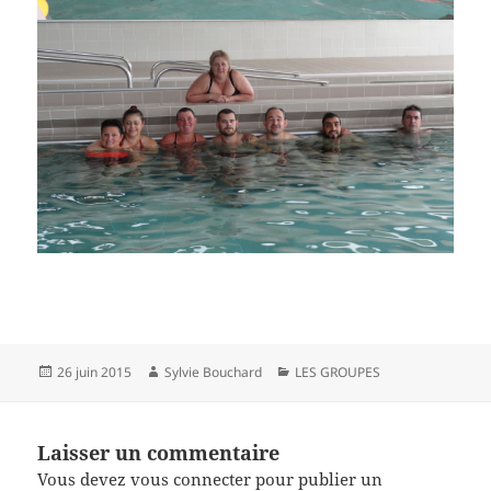
Publié
Auteur
Catégories
26 juin 2015
Sylvie Bouchard
LES GROUPES
le
Laisser un commentaire
Vous devez
vous connecter
pour publier un