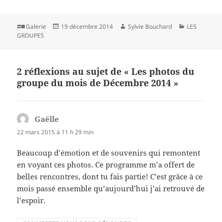
Format
Publié
Auteur
Catégories
Galerie
19 décembre 2014
Sylvie Bouchard
LES
le
GROUPES
2 réflexions au sujet de « Les photos du
groupe du mois de Décembre 2014 »
Gaëlle
dit :
22 mars 2015 à 11 h 29 min
Beaucoup d’émotion et de souvenirs qui remontent
en voyant ces photos. Ce programme m’a offert de
belles rencontres, dont tu fais partie! C’est grâce à ce
mois passé ensemble qu’aujourd’hui j’ai retrouvé de
l’espoir.