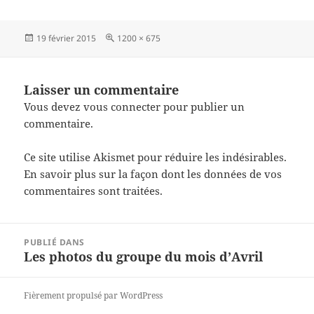
Publié
Taille
19 février 2015
1200 × 675
le
réelle
Laisser un commentaire
Vous devez
vous connecter
pour publier un
commentaire.
Ce site utilise Akismet pour réduire les indésirables.
En savoir plus sur la façon dont les données de vos
commentaires sont traitées
.
Navigation
PUBLIÉ DANS
de
Les photos du groupe du mois d’Avril
l’article
Fièrement propulsé par WordPress