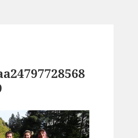
aa24797728568
9