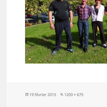
Publié
Taille
19 février 2015
1200 × 675
le
réelle