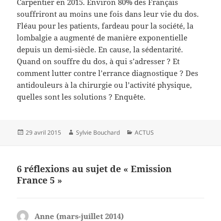
Carpentier en 2015. Environ 80% des Français
souffriront au moins une fois dans leur vie du dos.
Fléau pour les patients, fardeau pour la société, la
lombalgie a augmenté de manière exponentielle
depuis un demi-siècle. En cause, la sédentarité.
Quand on souffre du dos, à qui s’adresser ? Et
comment lutter contre l’errance diagnostique ? Des
antidouleurs à la chirurgie ou l’activité physique,
quelles sont les solutions ? Enquête.
Publié
Auteur
Catégories
29 avril 2015
Sylvie Bouchard
ACTUS
le
6 réflexions au sujet de « Emission
France 5 »
Anne (mars-juillet 2014)
dit :