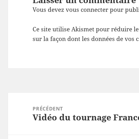
Vous devez
vous connecter
pour publ
Ce site utilise Akismet pour réduire l
sur la façon dont les données de vos 
Navigation
de
PRÉCÉDENT
Vidéo du tournage Franc
l’article
Article
précédent :