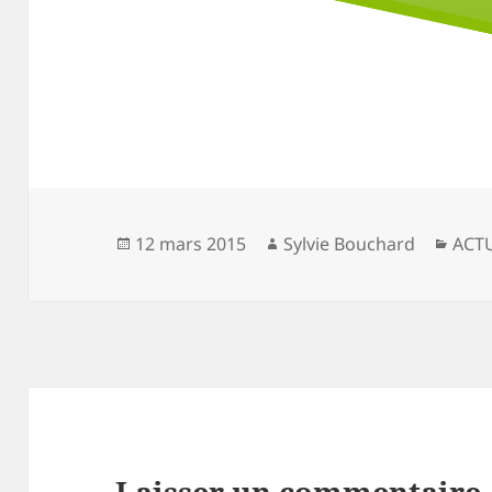
Publié
Auteur
Caté
12 mars 2015
Sylvie Bouchard
ACT
le
Laisser un commentaire