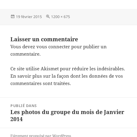
Publié
Taille
19 février 2015
1200 × 675
le
réelle
Laisser un commentaire
Vous devez
vous connecter
pour publier un
commentaire.
Ce site utilise Akismet pour réduire les indésirables.
En savoir plus sur la façon dont les données de vos
commentaires sont traitées
.
Navigation
PUBLIÉ DANS
de
Les photos du groupe du mois de Janvier
l’article
2014
Fièrement propulsé par WordPress