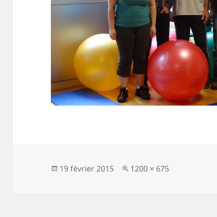
Publié
Taille
19 février 2015
1200 × 675
le
réelle