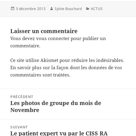
Publié
Auteur
Catégories
3 décembre 2013
Sylvie Bouchard
ACTUS
le
Laisser un commentaire
Vous devez
vous connecter
pour publier un
commentaire.
Ce site utilise Akismet pour réduire les indésirables.
En savoir plus sur la façon dont les données de vos
commentaires sont traitées
.
Navigation
PRÉCÉDENT
de
Les photos de groupe du mois de
Article
l’article
Novembre
précédent :
SUIVANT
Le patient expert vu par le CISS RA
Article