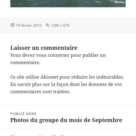
Publié
Taille
19 février 2015
1200 × 675
le
réelle
Laisser un commentaire
Vous devez
vous connecter
pour publier un
commentaire.
Ce site utilise Akismet pour réduire les indésirables.
En savoir plus sur la façon dont les données de vos
commentaires sont traitées
.
Navigation
PUBLIÉ DANS
de
Photos du groupe du mois de Septembre
l’article