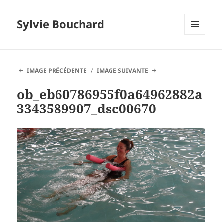
Sylvie Bouchard
MENU
ET
WIDGETS
IMAGE PRÉCÉDENTE
IMAGE SUIVANTE
ob_eb60786955f0a64962882a
3343589907_dsc00670