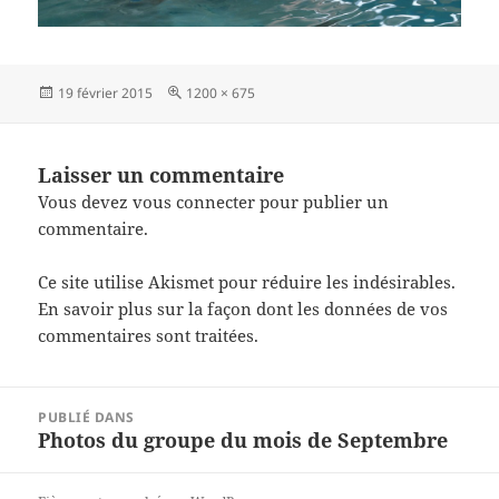
Publié
Taille
19 février 2015
1200 × 675
le
réelle
Laisser un commentaire
Vous devez
vous connecter
pour publier un
commentaire.
Ce site utilise Akismet pour réduire les indésirables.
En savoir plus sur la façon dont les données de vos
commentaires sont traitées
.
Navigation
PUBLIÉ DANS
de
Photos du groupe du mois de Septembre
l’article