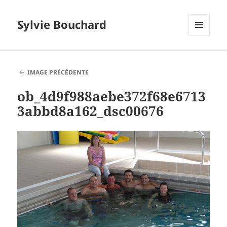
Sylvie Bouchard
MENU
ET
WIDGETS
IMAGE PRÉCÉDENTE
ob_4d9f988aebe372f68e6713
3abbd8a162_dsc00676