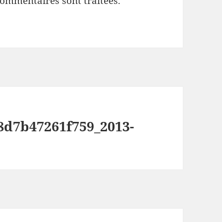
commentaires sont traitées
.
8d7b47261f759_2013-