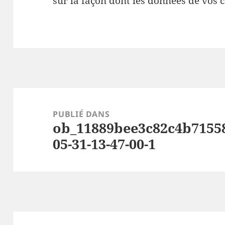
sur la façon dont les données de vos 
Navigation
de
PUBLIÉ DANS
ob_11889bee3c82c4b7155
l’article
05-31-13-47-00-1