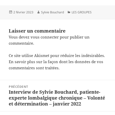
Publié
Auteur
Catégories
2 février 2023
Sylvie Bouchard
LES GROUPES
le
Laisser un commentaire
Vous devez
vous connecter
pour publier un
commentaire.
Ce site utilise Akismet pour réduire les indésirables.
En savoir plus sur la façon dont les données de vos
commentaires sont traitées
.
Navigation
PRÉCÉDENT
de
Interview de Sylvie Bouchard, patiente-
Article
l’article
experte lombalgique chronique – Volonté
précédent :
et détermination – janvier 2022