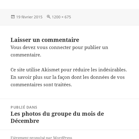
Publié
Taille
19 février 2015
1200 × 675
le
réelle
Laisser un commentaire
Vous devez
vous connecter
pour publier un
commentaire.
Ce site utilise Akismet pour réduire les indésirables.
En savoir plus sur la façon dont les données de vos
commentaires sont traitées
.
Navigation
PUBLIÉ DANS
de
Les photos du groupe du mois de
l’article
Décembre
Fièrement propulsé par WordPress