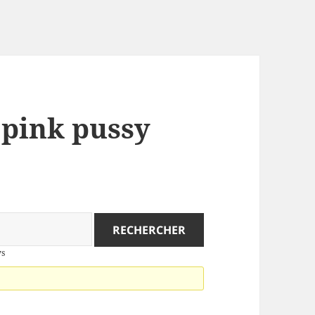
: pink pussy
ys