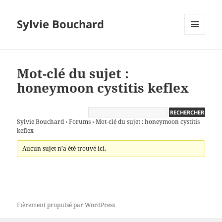
Sylvie Bouchard
MENU
ET
WIDGETS
Mot-clé du sujet :
honeymoon cystitis keflex
Sylvie Bouchard
›
Forums
›
Mot-clé du sujet : honeymoon cystitis
keflex
Aucun sujet n’a été trouvé ici.
Fièrement propulsé par WordPress