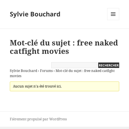
Sylvie Bouchard
MENU
ET
WIDGETS
Mot-clé du sujet : free naked
catfight movies
Sylvie Bouchard
›
Forums
›
Mot-clé du sujet : free naked catfight
movies
Aucun sujet n’a été trouvé ici.
Fièrement propulsé par WordPress