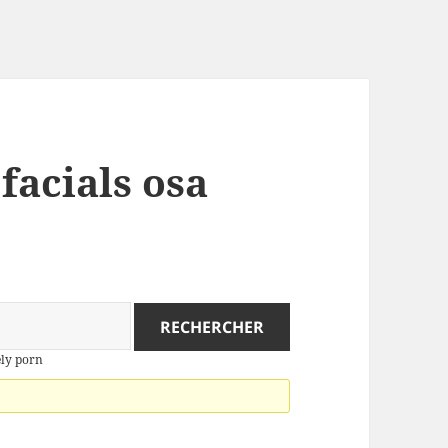
 facials osa
vely porn